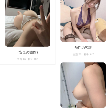
熱門の客評
｛安全の旅館｝
主題 73 帖子 347
主題 46 帖子 180