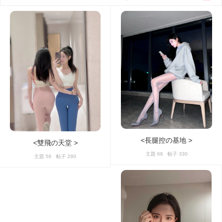
<長腿控の基地 >
<雙飛の天堂 >
主題 68 帖子 330
主題 56 帖子 280