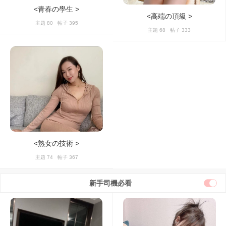
<青春の學生 >
<高端の頂級 >
主題 80 帖子 395
主題 68 帖子 333
<熟女の技術 >
主題 74 帖子 367
新手司機必看