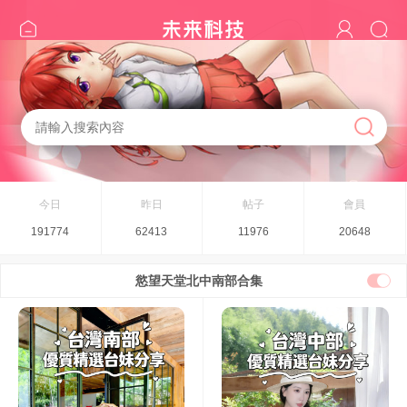
今日
昨日
帖子
會員
191774
62413
11976
20648
慾望天堂北中南部合集