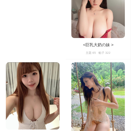
<巨乳大奶の妹 >
主題 65 帖子 322