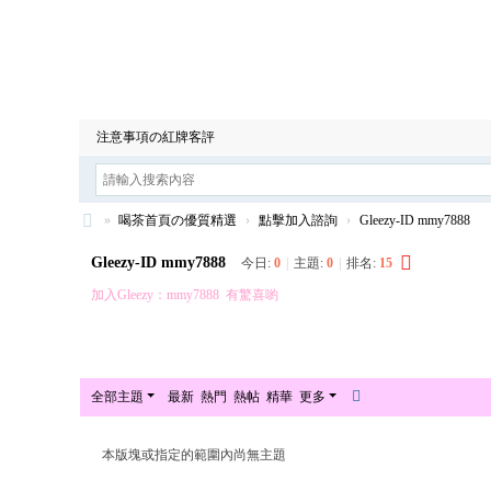
喝茶首頁の優質精選
安全旅館の安全放心
情感北
注意事項の紅牌客評
»
喝茶首頁の優質精選
›
點擊加入諮詢
›
Gleezy-ID mmy7888
台
Gleezy-ID mmy7888
今日:
0
|
主題:
0
|
排名:
15
灣
加入Gleezy：mmy7888 有驚喜喲
9
發新帖
年
資
全部主題
最新
熱門
熱帖
精華
更多
深
王
本版塊或指定的範圍內尚無主題
牌