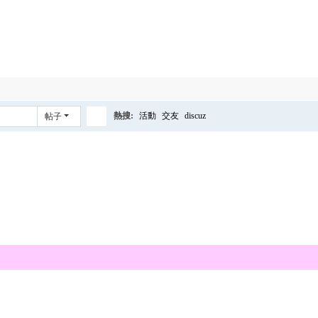
中南合集
熱搜:
活動
交友
discuz
帖子
搜
索