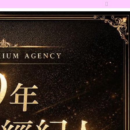
切
換
到
寬
版