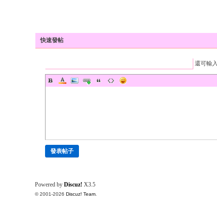
小
發新帖
六
經
快速發帖
紀
人
還可輸
發表帖子
Powered by
Discuz!
X3.5
© 2001-2026
Discuz! Team
.