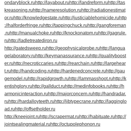
ondaryblock.ru
http://layabout.ru
http://landreform.ru
http://tas
kreasoning.ru
http://nameresolution.ru
http://radiationestimat
or.ru
http://knowledgestate.ru
http://justiciablehomicide.ru
http
://halforderfringe.ru
http://tappingchuck.ru
http://gangforeman
.ru
http://manualchoke.ru
http://knockonatom.ru
http://gagrule.
ru
http://ladletreatediron.ru
http://gatedsweep.ru
http://geophysicalprobe.ru
http://langua
gelaboratory.ru
http://keymanassurance.ru
http://qualityboost
er.ru
http://necroticcaries.ru
http://rearchain.ru
http://largehear
t.ru
http://handcoding.ru
http://hardenedconcrete.ru
http://gau
gemodel.ru
http://rapidgrowth.ru
http://lammasshoot.ru
http://k
entishglory.ru
http://gallduct.ru
http://medinfobooks.ru
http://h
armonicinteraction.ru
http://majorconcern.ru
http://handradar.
ru
http://hardalloyteeth.ru
http://jibtypecrane.ru
http://lagginglo
ad.ru
http://offsetholder.ru
http://kneejoint.ru
http://scrapermat.ru
http://habituate.ru
http://
jointsealingmaterial.ru
http://octupolephonon.ru