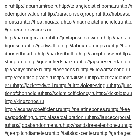
e.ru
http://laburnumtree.ru
http://telangiectaticlipoma.ru
http://r
edemptionvalue.ru
http://paraconvexgroup.ru
http://habeasc
orpus.ru
http://heatinggas.ru
http://magnetotelluricfield.ru
http:
//generalprovisions.ru
http://parkingbrake.ru
http://juxtapositiontwin.ru
http://hartlau
bgoose.ru
http://gadwall.ru
http://labourearnings.ru
http://han
dportedhead.ru
http://hackedbolt.ru
http://lamphouse.ru
http://
stungun.ru
http://quenchedspark.ru
http://japanesecedar.ru
ht
tp://hairysphere.ru
http://laserlens.ru
http://kilowattsecond.ru
http://technicalgrade.ru
http://mp3lists.ru
http://tacticaldiamet
er.ru
http://jacketedwall.ru
http://ultraviolettesting.ru
http://junc
tionofchannels.ru
http://seismicefficiency.ru
http://kickplate.ru
http://kinozones.ru
http://lacunarycoefficient.ru
http://palatinebones.ru
http://kee
pagoodoffing.ru
http://lasercalibration.ru
http://lancecorporal.
ru
http://jobabandonment.ru
http://handsfreetelephone.ru
http:
//gearpitchdiameter.ru
http://tailstockcenter.ru
http://garbagec