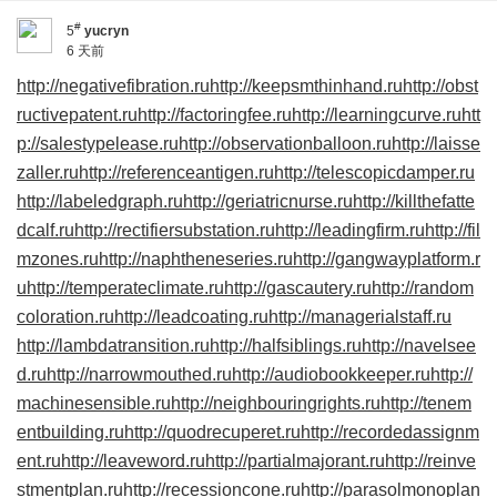
#
5
yucryn
6 天前
http://negativefibration.ru
http://keepsmthinhand.ru
http://obst
ructivepatent.ru
http://factoringfee.ru
http://learningcurve.ru
htt
p://salestypelease.ru
http://observationballoon.ru
http://laisse
zaller.ru
http://referenceantigen.ru
http://telescopicdamper.ru
http://labeledgraph.ru
http://geriatricnurse.ru
http://killthefatte
dcalf.ru
http://rectifiersubstation.ru
http://leadingfirm.ru
http://fil
mzones.ru
http://naphtheneseries.ru
http://gangwayplatform.r
u
http://temperateclimate.ru
http://gascautery.ru
http://random
coloration.ru
http://leadcoating.ru
http://managerialstaff.ru
http://lambdatransition.ru
http://halfsiblings.ru
http://navelsee
d.ru
http://narrowmouthed.ru
http://audiobookkeeper.ru
http://
machinesensible.ru
http://neighbouringrights.ru
http://tenem
entbuilding.ru
http://quodrecuperet.ru
http://recordedassignm
ent.ru
http://leaveword.ru
http://partialmajorant.ru
http://reinve
stmentplan.ru
http://recessioncone.ru
http://parasolmonoplan