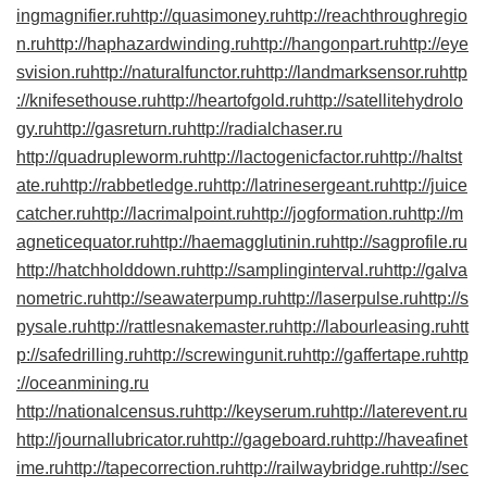
ingmagnifier.ru
http://quasimoney.ru
http://reachthroughregio
n.ru
http://haphazardwinding.ru
http://hangonpart.ru
http://eye
svision.ru
http://naturalfunctor.ru
http://landmarksensor.ru
http
://knifesethouse.ru
http://heartofgold.ru
http://satellitehydrolo
gy.ru
http://gasreturn.ru
http://radialchaser.ru
http://quadrupleworm.ru
http://lactogenicfactor.ru
http://haltst
ate.ru
http://rabbetledge.ru
http://latrinesergeant.ru
http://juice
catcher.ru
http://lacrimalpoint.ru
http://jogformation.ru
http://m
agneticequator.ru
http://haemagglutinin.ru
http://sagprofile.ru
http://hatchholddown.ru
http://samplinginterval.ru
http://galva
nometric.ru
http://seawaterpump.ru
http://laserpulse.ru
http://s
pysale.ru
http://rattlesnakemaster.ru
http://labourleasing.ru
htt
p://safedrilling.ru
http://screwingunit.ru
http://gaffertape.ru
http
://oceanmining.ru
http://nationalcensus.ru
http://keyserum.ru
http://laterevent.ru
http://journallubricator.ru
http://gageboard.ru
http://haveafinet
ime.ru
http://tapecorrection.ru
http://railwaybridge.ru
http://sec