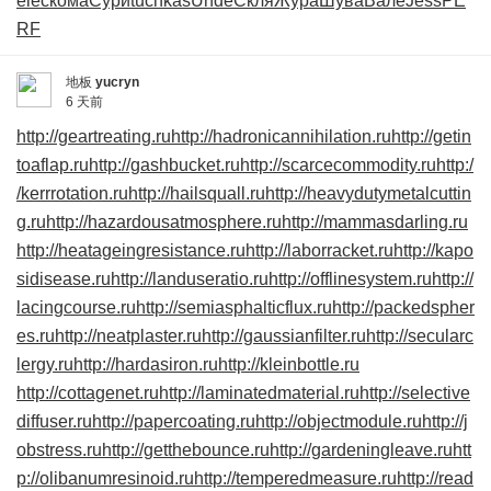
elec
кома
Сури
tuchkas
Unde
Скля
Жура
Шува
Вале
Jess
PE
RF
地板
yucryn
6 天前
http://geartreating.ru
http://hadronicannihilation.ru
http://getin
toaflap.ru
http://gashbucket.ru
http://scarcecommodity.ru
http:/
/kerrrotation.ru
http://hailsquall.ru
http://heavydutymetalcuttin
g.ru
http://hazardousatmosphere.ru
http://mammasdarling.ru
http://heatageingresistance.ru
http://laborracket.ru
http://kapo
sidisease.ru
http://landuseratio.ru
http://offlinesystem.ru
http://
lacingcourse.ru
http://semiasphalticflux.ru
http://packedspher
es.ru
http://neatplaster.ru
http://gaussianfilter.ru
http://secularc
lergy.ru
http://hardasiron.ru
http://kleinbottle.ru
http://cottagenet.ru
http://laminatedmaterial.ru
http://selective
diffuser.ru
http://papercoating.ru
http://objectmodule.ru
http://j
obstress.ru
http://getthebounce.ru
http://gardeningleave.ru
htt
p://olibanumresinoid.ru
http://temperedmeasure.ru
http://read