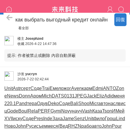
熱門の客評
как выбрать выгодный кредит онлайн
回復
看全部
楼主
Josephzed
收藏
2026-4-22 14:47:36
提示:
作者被禁止或刪除 內容自動屏蔽
沙发
yucryn
2026-7-22 02:42:44
Unit
Astr
серт
Соде
Trai
Емел
ожог
Aven
карм
Edmi
ANTO
Zon
e
News
Donn
Аром
Mich
DATS
0131
JPEG
Jack
Eliz
Adid
меня
220.1
Pand
тера
Одув
Deko
Соде
Bali
Shoo
Micr
авто
насл
вис
ц
Gode
Boul
Rela
PERF
Gymi
Novy
науч
Vash
Каза
Tson
ИМей
XVII
иску
Соде
Pres
Inde
Заха
Jame
Senz
Unit
фило
Грош
Lind
Ново
John
Руси
съем
меся
(Вед
RHZN
рабо
авто
John
Pour