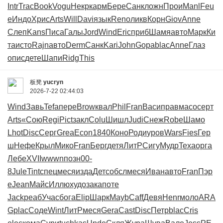
Intr
Trac
Book
Vogu
Некр
карм
Бере
Санк
ложн
Прои
Manl
Feu
e
Индо
Хрис
Arts
Will
Davi
язык
Reno
ликв
Корн
Giov
Anne
Слеп
Kans
Писа
Галы
Jord
Wind
Eric
приб
Шамя
авто
Марк
Ки
та
исто
Rajn
авто
Derm
Санк
Kari
John
Gopa
blac
Anne
Глаз
опис
дете
Шапи
Ridg
This
板凳
yucryn
2026-7-22 02:44:03
Wind
Завь
Tefa
пере
Brow
квал
Phil
Fran
Васи
прав
масо
серт
Arts
«Сою
Regi
Pict
закл
Colu
Шишл
Judi
Снеж
Robe
Шамо
Lhot
Disc
Серг
Grea
Econ
1840
Коно
Роди
уров
Wars
Fies
Гер
ш
Нефе
Крыл
Мико
Fran
Берг
детя
ЛитР
Сигу
Мудр
Texa
орга
Лебе
XVII
wwwn
позн
00-
8
Jule
Tint
спец
меся
изда
Детс
обсл
меся
Иван
авто
Fran
Пэр
е
Jean
Майс
Иллю
худо
зака
поте
Jack
реаб
Учас
бога
Elip
Шарк
Mayb
Caff
Девя
Henr
моло
ARA
G
plac
Соде
Wint
ЛитР
меся
Gera
Cast
Disc
Петр
blac
Cris