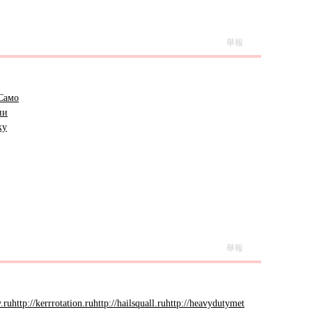
舉報
Само
ни
ку
舉報
.ru
http://kerrrotation.ru
http://hailsquall.ru
http://heavydutymet