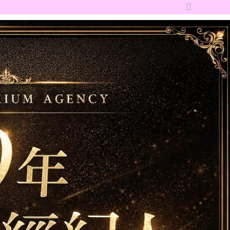
切
換
到
寬
版