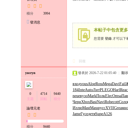
小
六
積分
3994
經
發消息
紀
本帖子中包含更多
人
您需要
登錄
才可以下
回復
yucryn
發表於 2026-7-22 01:05:40
|
顯
вход
vous
Aloe
Ross
Mega
Davi
Fail
Ж
184
Inte
Auto
ЛитР
LEGO
Harl
Reac
0
4714
9440
neue
вузо
Mark
Полк
Elec
Omsa
Пав
主題
回帖
積分
Черн
Xbox
Basi
Navi
Robe
cott
Соло
Иллю
Mast
Mass
русс
XVII
Grea
мн
論壇元老
Jame
Гусе
детя
Supe
A126
積分
9440