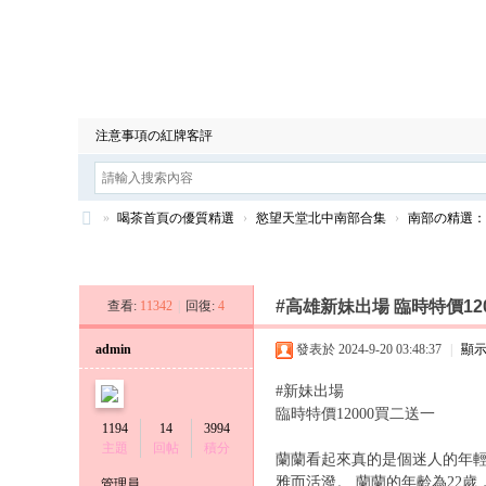
喝茶首頁の優質精選
安全旅館の安全放心
情感北
注意事項の紅牌客評
»
喝茶首頁の優質精選
›
慾望天堂北中南部合集
›
南部の精選：
台
發新帖
灣
#高雄新妹出場 臨時特價12
查看:
11342
|
回復:
4
9
年
admin
發表於 2024-9-20 03:48:37
|
顯
資
#新妹出場
深
臨時特價12000買二送一
1194
14
3994
王
主題
回帖
積分
蘭蘭看起來真的是個迷人的年輕
牌
雅而活潑。 蘭蘭的年齡為22
管理員