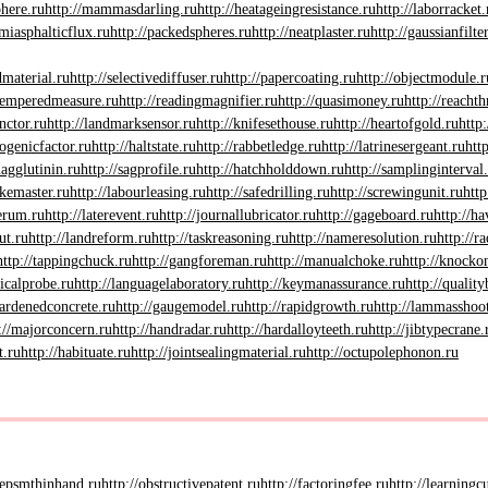
here.ru
http://mammasdarling.ru
http://heatageingresistance.ru
http://laborracket.
emiasphalticflux.ru
http://packedspheres.ru
http://neatplaster.ru
http://gaussianfilte
dmaterial.ru
http://selectivediffuser.ru
http://papercoating.ru
http://objectmodule.r
/temperedmeasure.ru
http://readingmagnifier.ru
http://quasimoney.ru
http://reacht
nctor.ru
http://landmarksensor.ru
http://knifesethouse.ru
http://heartofgold.ru
http:
togenicfactor.ru
http://haltstate.ru
http://rabbetledge.ru
http://latrinesergeant.ru
htt
agglutinin.ru
http://sagprofile.ru
http://hatchholddown.ru
http://samplinginterval
akemaster.ru
http://labourleasing.ru
http://safedrilling.ru
http://screwingunit.ru
http
serum.ru
http://laterevent.ru
http://journallubricator.ru
http://gageboard.ru
http://h
ut.ru
http://landreform.ru
http://taskreasoning.ru
http://nameresolution.ru
http://r
http://tappingchuck.ru
http://gangforeman.ru
http://manualchoke.ru
http://knocko
icalprobe.ru
http://languagelaboratory.ru
http://keymanassurance.ru
http://quality
hardenedconcrete.ru
http://gaugemodel.ru
http://rapidgrowth.ru
http://lammasshoo
://majorconcern.ru
http://handradar.ru
http://hardalloyteeth.ru
http://jibtypecrane.
t.ru
http://habituate.ru
http://jointsealingmaterial.ru
http://octupolephonon.ru
eepsmthinhand.ru
http://obstructivepatent.ru
http://factoringfee.ru
http://learningc