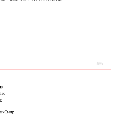
舉報
ts
lad
v
шк
Смир