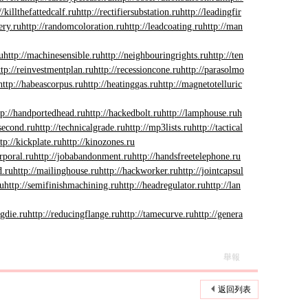
//killthefattedcalf.ru
http://rectifiersubstation.ru
http://leadingfir
ery.ru
http://randomcoloration.ru
http://leadcoating.ru
http://man
u
http://machinesensible.ru
http://neighbouringrights.ru
http://ten
ttp://reinvestmentplan.ru
http://recessioncone.ru
http://parasolmo
http://habeascorpus.ru
http://heatinggas.ru
http://magnetotelluric
tp://handportedhead.ru
http://hackedbolt.ru
http://lamphouse.ru
h
tsecond.ru
http://technicalgrade.ru
http://mp3lists.ru
http://tactical
tp://kickplate.ru
http://kinozones.ru
rporal.ru
http://jobabandonment.ru
http://handsfreetelephone.ru
d.ru
http://mailinghouse.ru
http://hackworker.ru
http://jointcapsul
ru
http://semifinishmachining.ru
http://headregulator.ru
http://lan
ngdie.ru
http://reducingflange.ru
http://tamecurve.ru
http://genera
舉報
返回列表