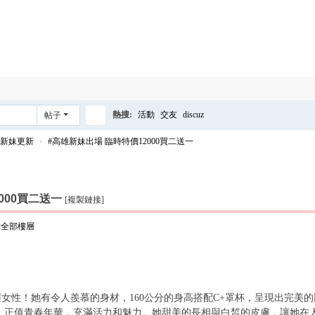
中南合集
熱搜:
活動
交友
discuz
帖子
搜
新妹更新
›
#高雄新妹出場 臨時特價12000買二送一
索
000買二送一
[複製鏈接]
示全部樓層
女性！她有令人羨慕的身材，160公分的身高搭配C+罩杯，呈現出完美
歲，正值青春年華，充滿活力和魅力。她甜美的長相與白皙的皮膚，讓她在