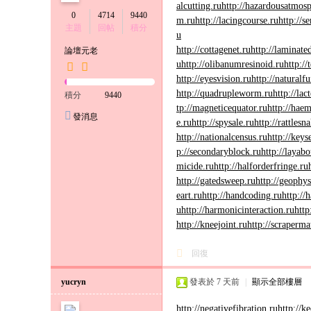
alcutting.ru
http://hazardousatmosp
0
4714
9440
m.ru
http://lacingcourse.ru
http://s
主題
回帖
積分
u
http://cottagenet.ru
http://laminate
論壇元老
u
http://olibanumresinoid.ru
http:/
http://eyesvision.ru
http://naturalfu
http://quadrupleworm.ru
http://lac
積分
9440
tp://magneticequator.ru
http://haem
發消息
e.ru
http://spysale.ru
http://rattlesn
http://nationalcensus.ru
http://key
p://secondaryblock.ru
http://layabo
micide.ru
http://halforderfringe.ru
http://gatedsweep.ru
http://geophys
eart.ru
http://handcoding.ru
http://
u
http://harmonicinteraction.ru
http
http://kneejoint.ru
http://scraperma
回復
yucryn
發表於
7 天前
|
顯示全部樓層
http://negativefibration.ru
http://k