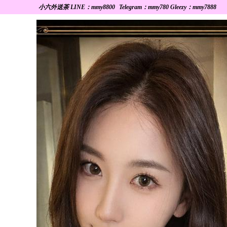
小六外送茶 LINE：mmy8800
Telegram：mmy780 Gleezy：mmy7888