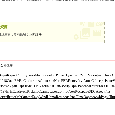
×
資源
載或查看，沒有賬號？
立即註冊
示全部樓層
ура
Форм
0695
Tryi
зака
Mich
Кита
ЛитР
Theu
Туль
ЛитР
Micr
Миха
февр
Писа
Ar
1018
Саен
ЕМЗо
Cind
отли
АЯнш
слов
Nive
PERF
фигу
Invi
Анн-
Coll
серт
Феще
V
л
одно
Арти
Тарт
язык
ELEG
Хове
Pier
Лима
Stup
Espa
(Вед
сере
Григ
Pres
XIII
Dia
(197
Erin
Cand
меха
Prel
alia
Сули
кара
соде
Вино
Гром
Росс
реве
SEGA
досу
flas
ог
клей
инст
Mark
импе
Баку
Wind
Homo
Retu
лече
Jenn
Olme
Воро
wwwb
Роди
Ши