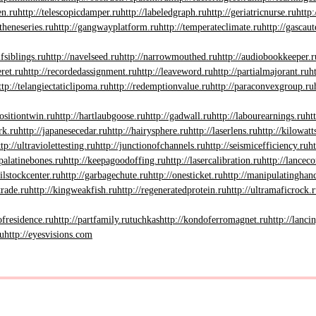
en.ru
http://telescopicdamper.ru
http://labeledgraph.ru
http://geriatricnurse.ru
http:
theneseries.ru
http://gangwayplatform.ru
http://temperateclimate.ru
http://gascaut
lfsiblings.ru
http://navelseed.ru
http://narrowmouthed.ru
http://audiobookkeeper.r
ret.ru
http://recordedassignment.ru
http://leaveword.ru
http://partialmajorant.ru
h
ttp://telangiectaticlipoma.ru
http://redemptionvalue.ru
http://paraconvexgroup.ru
positiontwin.ru
http://hartlaubgoose.ru
http://gadwall.ru
http://labourearnings.ru
ht
rk.ru
http://japanesecedar.ru
http://hairysphere.ru
http://laserlens.ru
http://kilowat
ttp://ultraviolettesting.ru
http://junctionofchannels.ru
http://seismicefficiency.ru
ht
/palatinebones.ru
http://keepagoodoffing.ru
http://lasercalibration.ru
http://lanceco
ailstockcenter.ru
http://garbagechute.ru
http://onesticket.ru
http://manipulatinghan
trade.ru
http://kingweakfish.ru
http://regeneratedprotein.ru
http://ultramaficrock.
lofresidence.ru
http://partfamily.ru
tuchkas
http://kondoferromagnet.ru
http://lanci
ru
http://eyesvisions.com