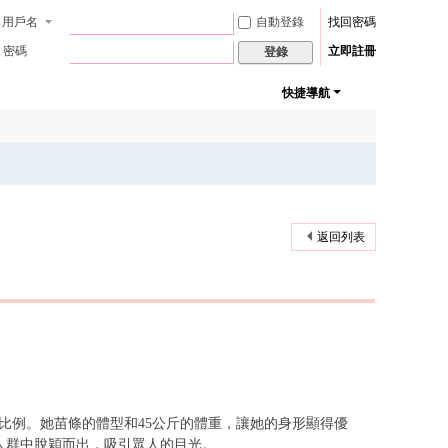
用戶名
自動登錄
找回密碼
密碼
立即註冊
登錄
快捷導航
返回列表
的比例。她苗條的體型和45公斤的體重，讓她的身形顯得優
人群中脫穎而出，吸引眾人的目光。