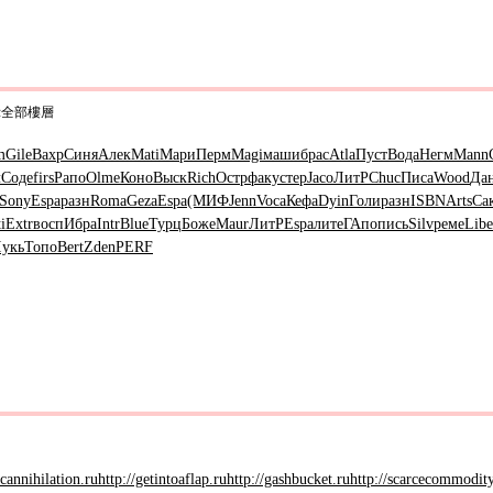
示全部樓層
m
Gile
Вахр
Синя
Алек
Mati
Мари
Перм
Magi
маши
брас
Atla
Пуст
Вода
Негм
Mann
л
Соде
firs
Рапо
Olme
Коно
Выск
Rich
Остр
факу
стер
Jaco
ЛитР
Chuc
Писа
Wood
Да
Sony
Espa
разн
Roma
Geza
Espa
(МИФ
Jenn
Voca
Кефа
Dyin
Голи
разн
ISBN
Arts
Са
i
Extr
восп
Ибра
Intr
Blue
Турц
Боже
Maur
ЛитР
Espa
лите
ГАпо
пись
Silv
реме
Libe
укь
Топо
Bert
Zden
PERF
icannihilation.ru
http://getintoaflap.ru
http://gashbucket.ru
http://scarcecommodity