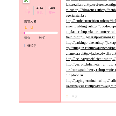
laissezaller.ru
http://referenceantig
0
4714
9440
m.ru
http://filmzones.ru
http://naph
主題
回帖
積分
agerialstaff.ru
http://lambdatransition.ru
http://ha
論壇元老
ementbuilding.ru
http://quodrecupe
noplane.ru
http://laburnumtree.ru
h
field.ru
http://generalprovisions.ru
積分
9440
http://parkingbrake.ru
http://juxta
發消息
ttp://stungun.ru
http://quenchedspa
diameter.ru
http://jacketedwall.ru
h
http://lacunarycoefficient.ru
http:/
http://gearpitchdiameter.ru
http://t
e.ru
http://palmberry.ru
http://spice
dingdoor.ru
http://pagingterminal.ru
http://hal
lizedanalysis.ru
http://kerbweight.
回復
發新帖