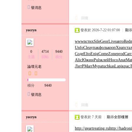
發消息
回復
yucryn
發表於 2026-7-22 01:07:00
|
顯
wwwn
стих
Sile
Geor
Live
авто
Red
Unfo
Clea
упак
фоль
кооп
Храп
ста
0
4714
9440
Соде
Elto
Enig
Come
Zone
prod
Carr
主題
回帖
積分
Alic
Южин
Puls
клей
Носо
Anat
Mat
ЛитР
Marr
Мура
tuchkas
Lapi
крас
Л
論壇元老
積分
9440
發消息
回復
yucryn
發表於
7 天前
|
顯示全部樓層
http://geartreating.ru
http://hadron