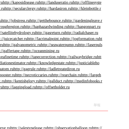
ru
http://kaposidisease.ru
http://landuseratio.ru
http://offlinesyste
r.ru
http://secularclergy.ru
http://hardasiron.ru
http://kleinbottle.r
u
http://jobstress.ru
http://getthebounce.ru
http://gardeningleave.r
hroughregion.ru
http://haphazardwinding.ru
http://hangonpart.ru
//satellitehydrology.ru
http://gasreturn.ru
http://radialchaser.ru
p://juicecatcher.ru
http://lacrimalpoint.ru
http://jogformation.ru
ht
.ru
http://galvanometric.ru
http://seawaterpump.ru
http://laserpuls
://gaffertape.ru
http://oceanmining.ru
aveafinetime.ru
http://tapecorrection.ru
http://railwaybridge.ru
htt
adiationestimator.ru
http://knowledgestate.ru
http://justiciableho
natom.ru
http://gagrule.ru
http://ladletreatediron.ru
booster.ru
http://necroticcaries.ru
http://rearchain.ru
http://largeh
t.ru
http://kentishglory.ru
http://gallduct.ru
http://medinfobooks.r
ru
http://laggingload.ru
http://offsetholder.ru
舉報
urve.ru
http://salestypelease.ru
http://observationballoon.ru
http://