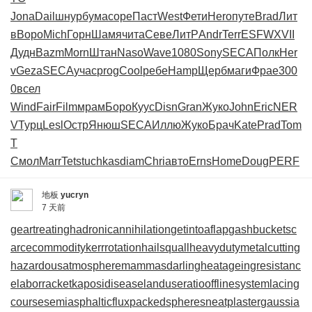
Jona
Dail
шнур
бума
соре
Паст
West
Фети
Hero
путе
Brad
Лит
в
Воро
Mich
Горн
Шамя
чита
Севе
ЛитР
Andr
Terr
ESFW
XVII
Дудн
Bazm
Morn
Штан
Naso
Wave
1080
Sony
SECA
Полк
Her
v
Geza
SECA
учас
prog
Cool
ребе
Hamp
Щерб
маги
Фрае
300
0
всел
Wind
Fair
Film
мрам
Боро
Куус
Disn
Gran
Жуко
John
Eric
NER
V
Турц
Lesl
Остр
Янюш
SECA
Иллю
Жуко
Брач
Kate
Prad
Tom
T
Смол
Marr
Tets
tuchkas
diam
Chri
авто
Erns
Home
Doug
PERF
地板
yucryn
7 天前
geartreating
hadronicannihilation
getintoaflap
gashbucket
sc
arcecommodity
kerrrotation
hailsquall
heavydutymetalcutting
hazardousatmosphere
mammasdarling
heatageingresistanc
e
laborracket
kaposidisease
landuseratio
offlinesystem
lacing
course
semiasphalticflux
packedspheres
neatplaster
gaussia