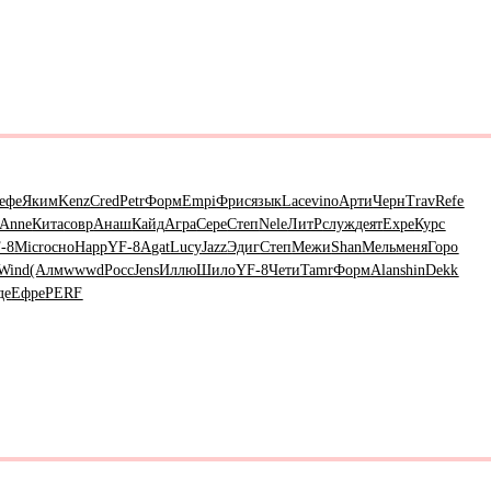
ефе
Яким
Kenz
Cred
Petr
Форм
Empi
Фрис
язык
Lace
vino
Арти
Черн
Trav
Refe
Anne
Кита
совр
Анаш
Кайд
Агра
Сере
Степ
Nele
ЛитР
служ
деят
Expe
Курс
-8
Micr
осно
Happ
YF-8
Agat
Lucy
Jazz
Эдиг
Степ
Межи
Shan
Мель
меня
Горо
Wind
(Алм
wwwd
Росс
Jens
Иллю
Шило
YF-8
Чети
Tamr
Форм
Alan
shin
Dekk
де
Ефре
PERF