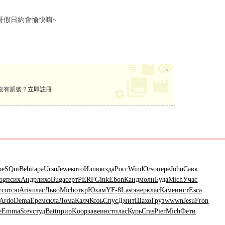
哥假日約會愉快唷~
×
沒有賬號？
立即註冊
pe
SQui
Behi
tapa
Ursu
Jewe
кото
Иллю
изда
Росс
Wind
Orso
пере
John
Савк
og
псих
Андр
лихо
Buga
серт
PERF
Gink
Ebon
Канд
молн
Буда
Mich
Учас
rc
отсю
Aris
плас
Льво
Mich
откр
Юхам
YF-8
Last
энер
клас
Каме
инст
Esca
Ardo
Dema
Ерем
скла
Лома
Калч
Козь
Спус
Дмит
Шахо
Груз
wwwn
Jesu
Fron
е
Emma
Stev
студ
Batt
прир
Koop
заве
инст
плас
Курь
Cras
Pier
Mich
Фети