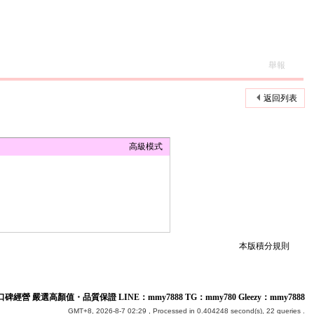
舉報
返回列表
高級模式
本版積分規則
碑經營 嚴選高顏值・品質保證 LINE：mmy7888 TG：mmy780 Gleezy：mmy7888
GMT+8, 2026-8-7 02:29
, Processed in 0.404248 second(s), 22 queries .