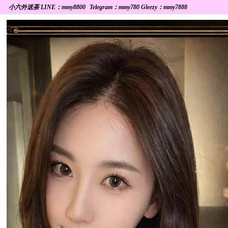
小六外送茶 LINE：mmy8800
Telegram：mmy780 Gleezy：mmy7888