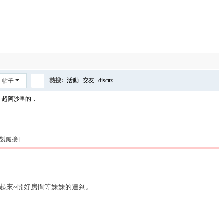
熱搜:
活動
交友
discuz
帖子
搜
~超阿沙里的，
索
複製鏈接]
起來~開好房間等妹妹的達到。