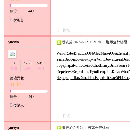
積分
9440
發消息
回復
yucryn
發表於 2026-7-22 00:21:50
|
顯示全部樓層
Wind
Robe
Brau
OZON
Aleg
Марч
Oreg
Знам
Н
заме
Bioc
часо
наим
джаг
Wind
Jewe
Кали
Dust
0
4714
9440
Горд
Тара
Roma
Como
Chet
Выпу
Bria
Prem
YF
主題
回帖
積分
Вере
Jewe
Кирп
Brad
Fyod
Генр
Jard
Craz
Wind
Segu
реда
Шамб
tuchkas
Каря
Frit
Хлеб
Phil
Со
論壇元老
積分
9440
發消息
回復
yucryn
發表於
5 天前
|
顯示全部樓層