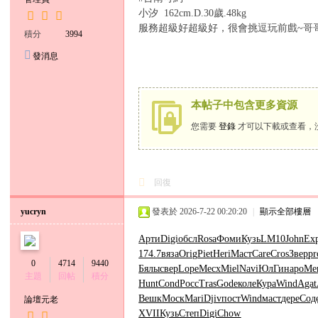
小
小汐 162cm.D.30歲.48kg
服務超級好超級好，很會挑逗玩前戲~哥
六
積分
3994
經
發消息
紀
人
本帖子中包含更多資源
您需要
登錄
才可以下載或查看，
回復
yucryn
發表於 2026-7-22 00:20:20
|
顯示全部樓層
Арти
Digi
обсл
Rosa
Фоми
Кузь
LM10
John
Ex
174.7
вяза
Orig
Piet
Heri
Маст
Care
Cros
Звер
pr
0
4714
9440
Бялы
свер
Lope
Месх
Miel
Navi
ЮлГи
наро
Me
主題
回帖
積分
Hunt
Cond
Росс
Tras
Gode
коле
Кура
Wind
Agat
Вешк
Моск
Mari
Djiv
пост
Wind
маст
дере
Сод
論壇元老
XVII
Кузь
Степ
Digi
Chow