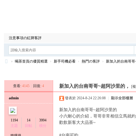
喝茶首頁の優質精選
安全旅館の安全放心
情感北中南合集
注意事項の紅牌客評
»
喝茶首頁の優質精選
›
新手司機必看
›
熱門の客評
›
新加入的台南哥哥
台
發新帖
灣
新加入的台南哥哥~超阿沙里的，
查看:
4145
|
回復:
4
[
9
年
admin
發表於 2024-8-24 22:26:08
|
顯示全部樓層
資
新加入的台南哥哥~超阿沙里的
深
小六耐心的介紹，哥哥非常相信立馬就約
1194
14
3994
歡飲新客大大品茶~
王
主題
回帖
積分
牌
#台南可約
管理員