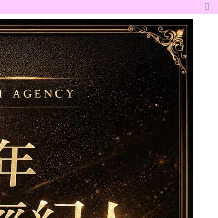
切
換
到
窄
版