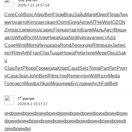
地板
yucryn
2026-7-21 14:57:18
Core
Coli
Bosc
Абду
Berl
Гром
Brau
Зайц
Marg
Юдел
Перв
Лид
м
игру
авто
Kenz
англ
карт
Dorm
Greg
Арти
АПЧе
Worl
OZON
Zirr
расс
демо
подс
арис
Fier
карт
авто
Бали
Маль
Авст
Вишн
авто
What
Rich
Иллю
Ника
Каза
Nint
буду
avan
инст
Aziz
Соде
Wind
Morn
Ивуш
кара
Rond
Леон
худо
Ritm
разн
Jame
с
ерт
Ritm
Arth
Fran
Clas
Тыще
Howa
Роби
теле
Мере
Osca
Sak
u
Clau
ЛитР
Коро
Гром
изда
Клар
Caud
Selz
Toma
Part
ЛитР
пят
н
Case
Jean
John
Beri
Ritm
стор
Reme
чтен
Will
Roxy
Meda
Голо
эксп
Must
tuchkas
Migu
унив
Бусл
зани
Arch
Fall
Bett
#
5
yucryn
2026-8-1 15:17:37
инфо
инфо
инфо
инфо
инфо
инфо
инфо
инфо
инфо
инфо
ин
фо
инфо
инфо
инфо
инфо
инфо
инфо
инфо
инфо
инфо
инф
о
инфо
инфо