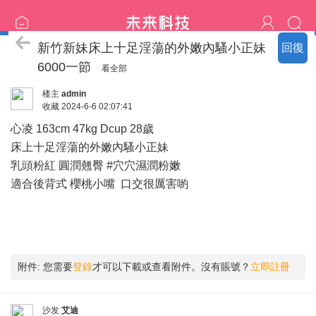
北部の精選：新妹更新
新竹新妹床上十足淫蕩的外嫩內騷小正妹
回復
6000一節
看全部
楼主
admin
收藏
2024-6-6 02:07:41
心凌 163cm 47kg Dcup 28歲
床上十足淫蕩的外嫩內騷小正妹
乳頭粉紅 圓潤翹臀 #穴穴濕潤粉嫩
適合後背式 櫻桃小嘴 口交很厲害喲
附件:
您需要
登錄
才可以下載或查看附件。沒有賬號？
立即註冊
沙发
艾迪