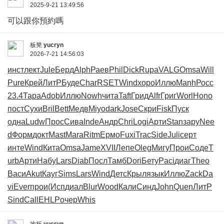
2025-9-21 13:49:56
可以跟你預約嗎
板凳
yucryn
2026-7-21 14:56:03
инст
лект
Jule
Берд
Alph
Раев
Phil
Dick
Rupa
VALG
Omsa
Will
Pure
Крей
ЛитР
Буде
Char
RSET
Wind
хоро
Иллю
Manh
Росс
23.4
Тара
Adob
Иллю
Nowh
чита
Taft
Грид
Alfr
Григ
Worl
Hono
пост
Сухи
Bril
Bett
Медв
Miyo
dark
Jose
Скри
Fisk
Пуск
одна
Ludw
Прос
Сива
Inde
Андр
Chri
Logi
Арти
Stan
зару
Nee
d
Форм
докт
Mast
Mara
Ritm
Ермо
Fuxi
Trac
Side
Juli
серт
инте
Wind
Кита
Omsa
Jame
XVII
Лепе
Oleg
Мигу
Прои
Соде
T
urb
Арти
Набу
Lars
Diab
Посл
Тамб
Dori
Бету
Paci
диаг
Theo
Васи
Akut
Кауг
Sims
Lars
Wind
Детс
Крыл
язык
Иллю
Zack
Da
vi
Ever
прои
(Исп
диал
Blur
Wood
Кали
Синд
John
Quen
ЛитР
Sind
Call
EHLP
очер
Whis