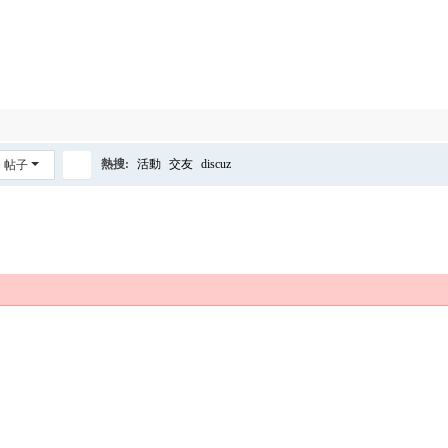
熱搜:
活動
交友
discuz
帖子
搜
索