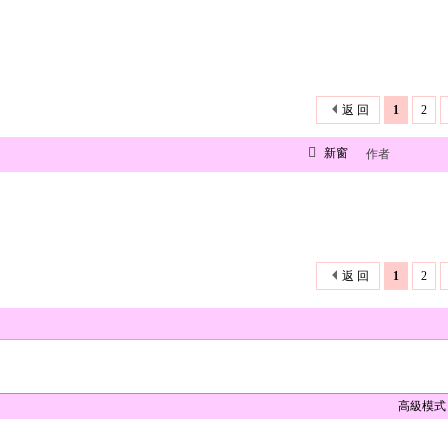
返 回
1
2
新窗
作者
返 回
1
2
高級模式