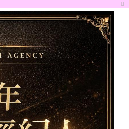
切
換
到
窄
版