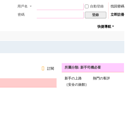
用戶名
自動登錄
找回密碼
密碼
立即註冊
登錄
快捷導航
所屬分類: 新手司機必看
訂閱
新手の上路
熱門の客評
｛安全の旅館｝