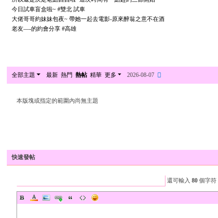
小
今日試車盲盒啦~ #雙北 試車
大佬哥哥約妹妹包夜~ 帶她一起去電影-原來醉翁之意不在酒
六
老友—-的約會分享 #高雄
經
紀
發新帖
人
全部主題
最新
熱門
熱帖
精華
更多
2026-08-07
本版塊或指定的範圍內尚無主題
發新帖
快速發帖
還可輸入
80
個字符