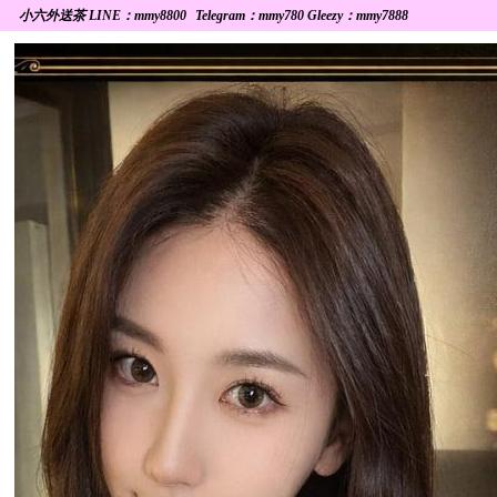
小六外送茶 LINE：mmy8800
Telegram：mmy780 Gleezy：mmy7888