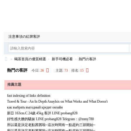
喝茶首頁の優質精選
安全旅館の安全放心
情感北中南合集
注意事項の紅牌客評
»
喝茶首頁の優質精選
›
新手司機必看
›
熱門の客評
台
熱門の客評
今日:
26
|
主題:
73
|
排名:
15
灣
9
推薦主題
年
fast indexing of links definition
資
Travel & Tour - An In Depth Anaylsis on What Works and What Doesn't
как выбрать выгодный кредит онлайн
深
新亞 163cm.C.24歲.45kg 客評 LINE:probang828
王
好性感大膽的騷妹 LINE:probang828 Telegram：@mmy780
所以還是決定老點茜茜啦~這次時間有一點趕約三節開始~
牌
所以還是決定老點茜茜啦~這次時間有一點趕約三節開始~