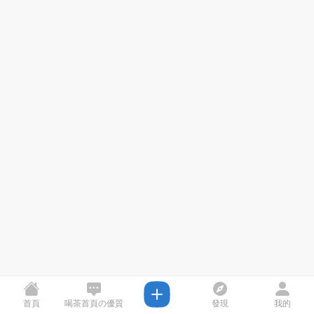
首頁
喝茶首頁の優質
發現
我的