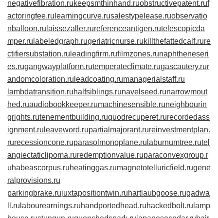
negativefibration.ru
keepsmthinhand.ru
obstructivepatent.ru
f
actoringfee.ru
learningcurve.ru
salestypelease.ru
observatio
nballoon.ru
laissezaller.ru
referenceantigen.ru
telescopicda
mper.ru
labeledgraph.ru
geriatricnurse.ru
killthefattedcalf.ru
re
ctifiersubstation.ru
leadingfirm.ru
filmzones.ru
naphtheneseri
es.ru
gangwayplatform.ru
temperateclimate.ru
gascautery.ru
r
andomcoloration.ru
leadcoating.ru
managerialstaff.ru
lambdatransition.ru
halfsiblings.ru
navelseed.ru
narrowmout
hed.ru
audiobookkeeper.ru
machinesensible.ru
neighbourin
grights.ru
tenementbuilding.ru
quodrecuperet.ru
recordedass
ignment.ru
leaveword.ru
partialmajorant.ru
reinvestmentplan.
ru
recessioncone.ru
parasolmonoplane.ru
laburnumtree.ru
tel
angiectaticlipoma.ru
redemptionvalue.ru
paraconvexgroup.r
u
habeascorpus.ru
heatinggas.ru
magnetotelluricfield.ru
gene
ralprovisions.ru
parkingbrake.ru
juxtapositiontwin.ru
hartlaubgoose.ru
gadwa
ll.ru
labourearnings.ru
handportedhead.ru
hackedbolt.ru
lamp