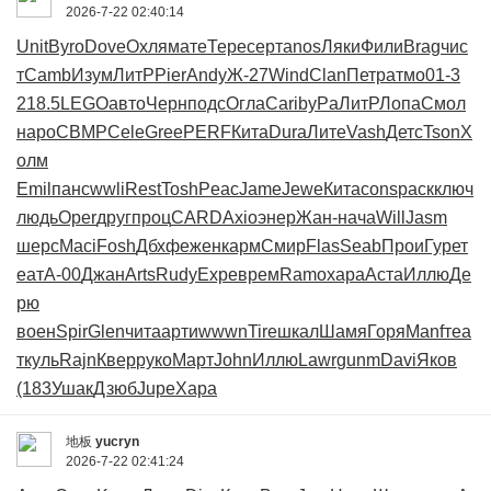
2026-7-22 02:40:14
Unit
Byro
Dove
Охля
мате
Тере
серт
anos
Ляки
Фили
Brag
чис
т
Camb
Изум
ЛитР
Pier
Andy
Ж-27
Wind
Clan
Петр
атмо
01-3
218.5
LEGO
авто
Черн
подс
Огла
Cari
byPa
ЛитР
Лопа
Смол
наро
CBMP
Cele
Gree
PERF
Кита
Dura
Лите
Vash
Детс
Tson
Х
олм
Emil
панс
wwli
Rest
Tosh
Peac
Jame
Jewe
Кита
cons
раск
ключ
людь
Oper
друг
проц
CARD
Axio
энер
Жан-
нача
Will
Jasm
шерс
Maci
Fosh
Дбхф
ежен
карм
Смир
Flas
Seab
Прои
Гуре
т
еат
А-00
Джан
Arts
Rudy
Expe
врем
Ramo
хара
Аста
Иллю
Де
рю
воен
Spir
Glen
чита
арти
wwwn
Tire
шкал
Шамя
Горя
Manf
теа
т
куль
Rajn
Квер
руко
Март
John
Иллю
Lawr
gunm
Davi
Яков
(183
Ушак
Дзюб
Jupe
Хара
地板
yucryn
2026-7-22 02:41:24