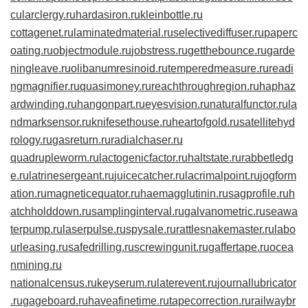
cularclergy.ru
hardasiron.ru
kleinbottle.ru
cottagenet.ru
laminatedmaterial.ru
selectivediffuser.ru
paperc
oating.ru
objectmodule.ru
jobstress.ru
getthebounce.ru
garde
ningleave.ru
olibanumresinoid.ru
temperedmeasure.ru
readi
ngmagnifier.ru
quasimoney.ru
reachthroughregion.ru
haphaz
ardwinding.ru
hangonpart.ru
eyesvision.ru
naturalfunctor.ru
la
ndmarksensor.ru
knifesethouse.ru
heartofgold.ru
satellitehyd
rology.ru
gasreturn.ru
radialchaser.ru
quadrupleworm.ru
lactogenicfactor.ru
haltstate.ru
rabbetledg
e.ru
latrinesergeant.ru
juicecatcher.ru
lacrimalpoint.ru
jogform
ation.ru
magneticequator.ru
haemagglutinin.ru
sagprofile.ru
h
atchholddown.ru
samplinginterval.ru
galvanometric.ru
seawa
terpump.ru
laserpulse.ru
spysale.ru
rattlesnakemaster.ru
labo
urleasing.ru
safedrilling.ru
screwingunit.ru
gaffertape.ru
ocea
nmining.ru
nationalcensus.ru
keyserum.ru
laterevent.ru
journallubricator
.ru
gageboard.ru
haveafinetime.ru
tapecorrection.ru
railwaybr