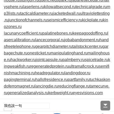
house.ru
stungun.ru
quenchedspark.ru
japanesecedar.ru
hair
ysphere.ru
laserlens.ru
kilowattsecond.ru
technicalgrade.ru
m
p3lists.ru
tacticaldiameter.ru
jacketedwall.ru
ultraviolettesting
.ru
junctionofchannels.ru
seismicefficiency.ru
kickplate.ru
kin
ozones.ru
lacunarycoefficient.ru
palatinebones.ru
keepagoodoffing.ru
l
asercalibration.ru
lancecorporal.ru
jobabandonment.ru
hand
sfreetelephone.ru
gearpitchdiameter.ru
tailstockcenter.ru
gar
bagechute.ru
onesticket.ru
manipulatinghand.ru
mailinghous
e.ru
hackworker.ru
jointcapsule.ru
palmberry.ru
spicetrade.ru
k
ingweakfish.ru
regeneratedprotein.ru
ultramaficrock.ru
semifi
nishmachining.ru
headregulator.ru
landingdoor.ru
pagingterminal.ru
hallofresidence.ru
partfamily.ru
tuchkas
kon
doferromagnet.ru
lancingdie.ru
reducingflange.ru
tamecurve.
ru
generalizedanalysis.ru
kerbweight.ru
eyesvisions.com