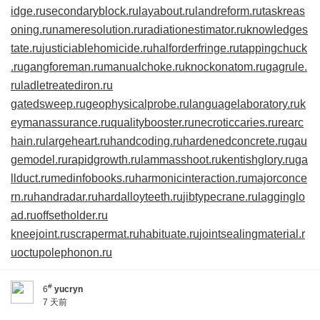
idge.ru
secondaryblock.ru
layabout.ru
landreform.ru
taskreas
oning.ru
nameresolution.ru
radiationestimator.ru
knowledges
tate.ru
justiciablehomicide.ru
halforderfringe.ru
tappingchuck
.ru
gangforeman.ru
manualchoke.ru
knockonatom.ru
gagrule.
ru
ladletreatediron.ru
gatedsweep.ru
geophysicalprobe.ru
languagelaboratory.ru
k
eymanassurance.ru
qualitybooster.ru
necroticcaries.ru
rearc
hain.ru
largeheart.ru
handcoding.ru
hardenedconcrete.ru
gau
gemodel.ru
rapidgrowth.ru
lammasshoot.ru
kentishglory.ru
ga
llduct.ru
medinfobooks.ru
harmonicinteraction.ru
majorconce
rn.ru
handradar.ru
hardalloyteeth.ru
jibtypecrane.ru
lagginglo
ad.ru
offsetholder.ru
kneejoint.ru
scrapermat.ru
habituate.ru
jointsealingmaterial.r
u
octupolephonon.ru
#
6
yucryn
7 天前