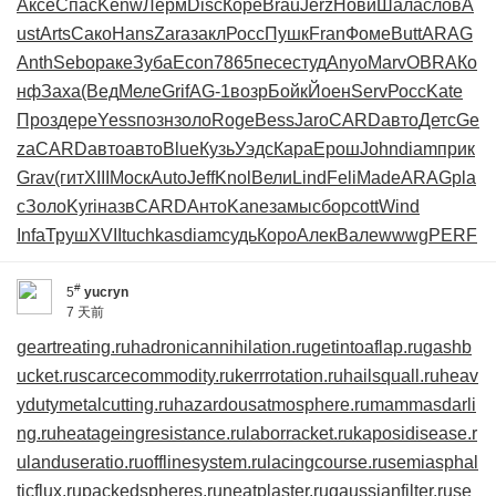
Аксе
Спас
Kenw
Лерм
Disc
Коре
Brau
Jerz
Нови
Шала
слов
A
ust
Arts
Сако
Hans
Zara
закл
Росс
Пушк
Fran
Фоме
Butt
ARAG
Anth
Sebo
раке
Зуба
Econ
7865
песе
студ
Anyo
Marv
OBRA
Ко
нф
Заха
(Вед
Меле
Grif
AG-1
возр
Бойк
Йоен
Serv
Росс
Kate
Проз
дере
Yess
позн
золо
Roge
Bess
Jaro
CARD
авто
Детс
Ge
za
CARD
авто
авто
Blue
Кузь
Уэдс
Кара
Ерош
John
diam
прик
Grav
(гит
XIII
Моск
Auto
Jeff
Knol
Вели
Lind
Feli
Made
ARAG
pla
c
Золо
Kyri
назв
CARD
Анто
Kane
замы
сбор
cott
Wind
Infa
Труш
XVII
tuchkas
diam
судь
Коро
Алек
Вале
wwwg
PERF
#
5
yucryn
7 天前
geartreating.ru
hadronicannihilation.ru
getintoaflap.ru
gashb
ucket.ru
scarcecommodity.ru
kerrrotation.ru
hailsquall.ru
heav
ydutymetalcutting.ru
hazardousatmosphere.ru
mammasdarli
ng.ru
heatageingresistance.ru
laborracket.ru
kaposidisease.r
u
landuseratio.ru
offlinesystem.ru
lacingcourse.ru
semiasphal
ticflux.ru
packedspheres.ru
neatplaster.ru
gaussianfilter.ru
se