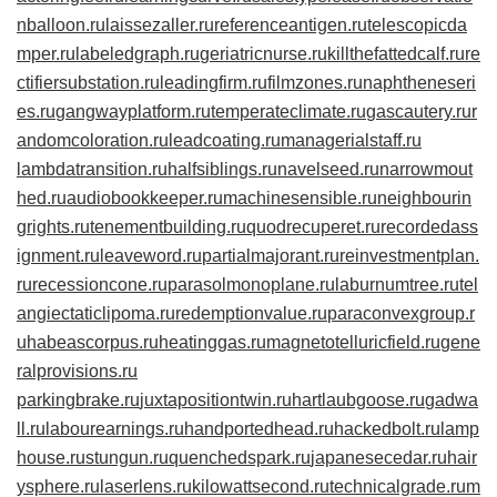
nballoon.ru
laissezaller.ru
referenceantigen.ru
telescopicda
mper.ru
labeledgraph.ru
geriatricnurse.ru
killthefattedcalf.ru
re
ctifiersubstation.ru
leadingfirm.ru
filmzones.ru
naphtheneseri
es.ru
gangwayplatform.ru
temperateclimate.ru
gascautery.ru
r
andomcoloration.ru
leadcoating.ru
managerialstaff.ru
lambdatransition.ru
halfsiblings.ru
navelseed.ru
narrowmout
hed.ru
audiobookkeeper.ru
machinesensible.ru
neighbourin
grights.ru
tenementbuilding.ru
quodrecuperet.ru
recordedass
ignment.ru
leaveword.ru
partialmajorant.ru
reinvestmentplan.
ru
recessioncone.ru
parasolmonoplane.ru
laburnumtree.ru
tel
angiectaticlipoma.ru
redemptionvalue.ru
paraconvexgroup.r
u
habeascorpus.ru
heatinggas.ru
magnetotelluricfield.ru
gene
ralprovisions.ru
parkingbrake.ru
juxtapositiontwin.ru
hartlaubgoose.ru
gadwa
ll.ru
labourearnings.ru
handportedhead.ru
hackedbolt.ru
lamp
house.ru
stungun.ru
quenchedspark.ru
japanesecedar.ru
hair
ysphere.ru
laserlens.ru
kilowattsecond.ru
technicalgrade.ru
m