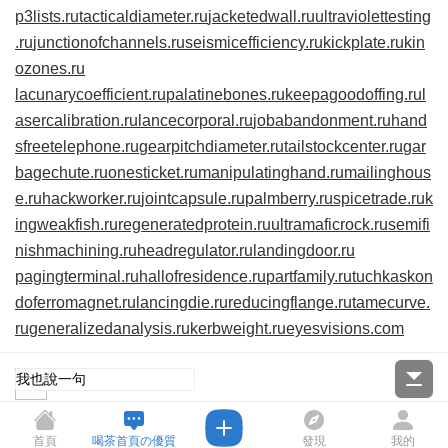
p3lists.ru
tacticaldiameter.ru
jacketedwall.ru
ultraviolettesting
.ru
junctionofchannels.ru
seismicefficiency.ru
kickplate.ru
kin
ozones.ru
lacunarycoefficient.ru
palatinebones.ru
keepagoodoffing.ru
l
asercalibration.ru
lancecorporal.ru
jobabandonment.ru
hand
sfreetelephone.ru
gearpitchdiameter.ru
tailstockcenter.ru
gar
bagechute.ru
onesticket.ru
manipulatinghand.ru
mailinghous
e.ru
hackworker.ru
jointcapsule.ru
palmberry.ru
spicetrade.ru
k
ingweakfish.ru
regeneratedprotein.ru
ultramaficrock.ru
semifi
nishmachining.ru
headregulator.ru
landingdoor.ru
pagingterminal.ru
hallofresidence.ru
partfamily.ru
tuchkas
kon
doferromagnet.ru
lancingdie.ru
reducingflange.ru
tamecurve.
ru
generalizedanalysis.ru
kerbweight.ru
eyesvisions.com
首頁
喝茶首頁の優質
發現
我的