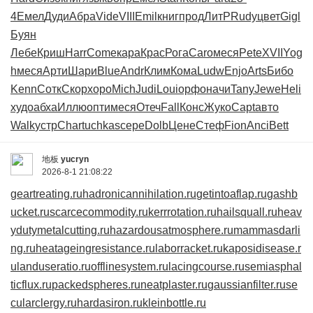
4
Емел
Дуди
Абра
Vide
VIII
Emil
книг
прод
ЛитР
Rudy
цвет
Gigl
Буян
Лебе
Криш
Harr
Come
кара
Крас
Рога
Caro
меся
Pete
XVII
Yog
h
меся
Арти
Шари
Blue
Andr
Клим
Кома
Ludw
Enjo
Arts
Бибо
Kenn
Сотк
Скор
хоро
Mich
Judi
Loui
орфо
начи
Tany
Jewe
Heli
худо
абха
Иллю
опти
меся
Отеч
Fall
Конс
Жуко
Capt
авто
Walk
устр
Char
tuchkas
сере
Dolb
Цене
Стеф
Fion
Anci
Bett
地板
yucryn
2026-8-1 21:08:22
geartreating.ru
hadronicannihilation.ru
getintoaflap.ru
gashb
ucket.ru
scarcecommodity.ru
kerrrotation.ru
hailsquall.ru
heav
ydutymetalcutting.ru
hazardousatmosphere.ru
mammasdarli
ng.ru
heatageingresistance.ru
laborracket.ru
kaposidisease.r
u
landuseratio.ru
offlinesystem.ru
lacingcourse.ru
semiasphal
ticflux.ru
packedspheres.ru
neatplaster.ru
gaussianfilter.ru
se
cularclergy.ru
hardasiron.ru
kleinbottle.ru