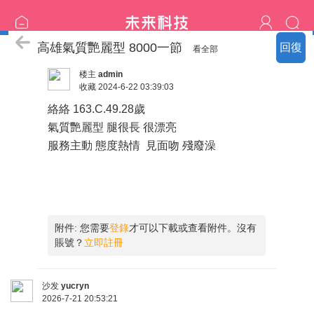
南部の精選：新妹更新
高雄氣質艷麗型 8000一節
回復
看全部
楼主
admin
收藏
2024-6-22 03:39:03
絡絡 163.C.49.28歲
氣質艷麗型 腿很長 很漂亮
服務主動 態度熱情 見面吻 殘廢澡
附件:
您需要
登錄
才可以下載或查看附件。沒有
賬號？
立即註冊
沙发
yucryn
2026-7-21 20:53:21