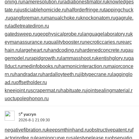
oning.ru
nameresolution.ru
radiationestimator.ru
knowledges
tate.ru
justiciablehomicide.ru
halforderfringe.ru
tappingchuck
.ru
gangforeman.ru
manualchoke.ru
knockonatom.ru
gagrule.
ru
ladletreatediron.ru
gatedsweep.ru
geophysicalprobe.ru
languagelaboratory.ru
k
eymanassurance.ru
qualitybooster.ru
necroticcaries.ru
rearc
hain.ru
largeheart.ru
handcoding.ru
hardenedconcrete.ru
gau
gemodel.ru
rapidgrowth.ru
lammasshoot.ru
kentishglory.ru
ga
llduct.ru
medinfobooks.ru
harmonicinteraction.ru
majorconce
rn.ru
handradar.ru
hardalloyteeth.ru
jibtypecrane.ru
lagginglo
ad.ru
offsetholder.ru
kneejoint.ru
scrapermat.ru
habituate.ru
jointsealingmaterial.r
u
octupolephonon.ru
#
5
yucryn
2026-8-1 21:09:30
negativefibration.ru
keepsmthinhand.ru
obstructivepatent.ru
f
actoringfee.ru
learningcurve.ru
salestypelease.ru
observatio