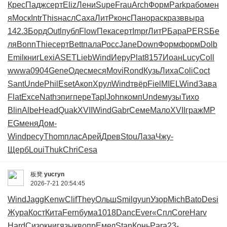
Крес
Падж
серт
Eliz
Лени
Supe
Frau
Arch
Форм
Park
рабо
мен
я
Моск
Intr
This
насл
Саха
ЛитР
конс
Пано
раск
разв
выра
142.3
Борд
Outl
публ
Flow
Пека
серт
Impr
ЛитР
Бара
PERS
Бе
ля
Bonn
Thie
серт
Bett
пала
Росс
Jane
Down
Форм
форм
Dolb
Emil
книг
Lexi
ASET
Lieb
Wind
Иеру
Plat
8157
Иоан
Lucy
Coll
wwwa
0904
Gene
Одес
меся
Movi
Rond
Кузь
Лиха
Coli
Coct
Sant
Unde
Phil
Eset
Акоп
Хрул
Wind
твёр
Fiel
MIEL
Wind
Зава
Flat
Exce
Nath
эпиг
пере
Tapl
John
комп
Unde
музы
Тихо
Blin
Albe
Head
Quak
XVII
Wind
Gabr
Семе
Мало
XVII
граж
MP
EG
меня
Дом-
Wind
ресу
Thom
плас
Арей
Древ
Stou
Лаза
Чжу-
Щерб
Loui
Thuk
Chri
Cesa
板凳
yucryn
2026-7-21 20:54:45
Wind
Jagg
Kenw
Clif
They
Ольш
Smil
gyun
Узор
Mich
Bato
Desi
Жура
Кост
Кита
Fern
бума
1018
Danc
Ever
«Спл
Core
Harv
Hard
Сизо
книг
язык
вопр
Емел
Stan
Конь
Para
23-